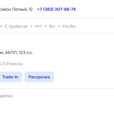
район Летный, 12
+7 (383) 207-88-74
С пробегом
Rio
Kia Rio
н, АКПП, 123 л.с.
823 ₽/месяц
Trade-In
Рассрочка
цветах