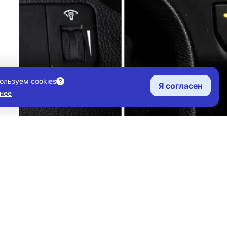
ользуем cookies
Я согласен
нее