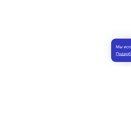
Мы исп
Подроб
мобили