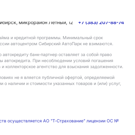
сибирск, микрорайон Летный, 12
+7 (383) 207-88-74
 займа и кредитной программы. Минимальный срок
иссии автоцентром Сибирский АвтоПарк не взимаются.
 автокредиту банк-партнер оставляет за собой право
мы автокредита. При несоблюдении условий погашения
 и коллекторское агентство для взыскания задолженности.
ловиях не я вляется публичной офертой, определяемой
о наличии и стоимости указанных товаров и (или) услуг,
дств осуществляется АО "Т-Страхование" лицензии ОС №