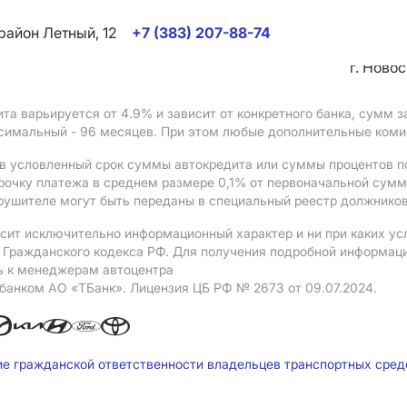
район Летный, 12
+7 (383) 207-88-74
г. Ново
ита варьируется от 4.9%
и зависит от конкретного банка, сумм
ксимальный - 96 месяцев. При этом любые дополнительные ком
в условленный срок суммы автокредита или суммы процентов по
рочку платежа в среднем размере 0,1% от первоначальной сум
рушителе могут быть переданы в специальный реестр должников
сит исключительно информационный характер и ни при каких ус
Гражданского кодекса РФ. Для получения подробной информации 
ь к менеджерам автоцентра
 банком АO «ТБанк».
Лицензия ЦБ РФ № 2673 от 09.07.2024.
ие гражданской ответственности владельцев транспортных сре