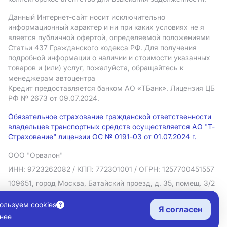
Данный Интернет-сайт носит исключительно
информационный характер и ни при каких условиях не я
вляется публичной офертой, определяемой положениями
Статьи 437 Гражданского кодекса РФ. Для получения
подробной информации о наличии и стоимости указанных
товаров и (или) услуг, пожалуйста, обращайтесь к
менеджерам автоцентра
Кредит предоставляется банком АO «ТБанк».
Лицензия ЦБ
РФ № 2673 от 09.07.2024.
Обязательное страхование гражданской ответственности
владельцев транспортных средств осуществляется АО "Т-
Страхование" лицензии ОС № 0191-03 от 01.07.2024 г.
ООО "Орвалон"
ИНН: 9723262082
/ КПП: 772301001
/ ОГРН: 1257700451557
109651, город Москва, Батайский проезд, д. 35, помещ. 3/2
Политика в отношении обработки персональных данных
ользуем cookies
Я согласен
Согласие на рекламную рассылку
нее
Правовая информация