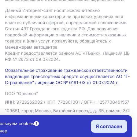
Данный Интернет-сайт носит исключительно
информационный характер и ни при каких условиях не я
вляется публичной офертой, определяемой положениями
Статьи 437 Гражданского кодекса РФ. Для получения
подробной информации о наличии и стоимости указанных
товаров и (или) услуг, пожалуйста, обращайтесь к
менеджерам автоцентра
Кредит предоставляется банком АO «ТБанк».
Лицензия ЦБ
РФ № 2673 от 09.07.2024.
Обязательное страхование гражданской ответственности
владельцев транспортных средств осуществляется АО "Т-
Страхование" лицензии ОС № 0191-03 от 01.07.2024 г.
ООО "Орвалон"
ИНН: 9723262082
/ КПП: 772301001
/ ОГРН: 1257700451557
109651, город Москва, Батайский проезд, д. 35, помещ. 3/2
Политика в отношении обработки персональных данных
ользуем cookies
Я согласен
Согласие на рекламную рассылку
нее
Правовая информация