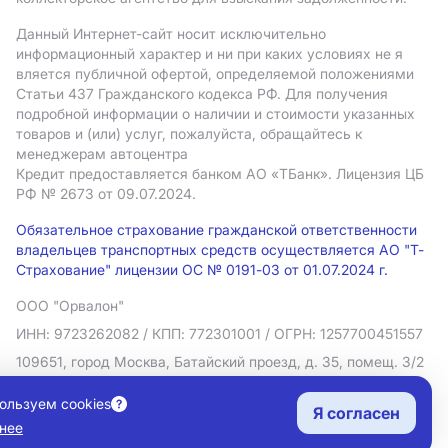
Данный Интернет-сайт носит исключительно
информационный характер и ни при каких условиях не я
вляется публичной офертой, определяемой положениями
Статьи 437 Гражданского кодекса РФ. Для получения
подробной информации о наличии и стоимости указанных
товаров и (или) услуг, пожалуйста, обращайтесь к
менеджерам автоцентра
Кредит предоставляется банком АO «ТБанк».
Лицензия ЦБ
РФ № 2673 от 09.07.2024.
Обязательное страхование гражданской ответственности
владельцев транспортных средств осуществляется АО "Т-
Страхование" лицензии ОС № 0191-03 от 01.07.2024 г.
ООО "Орвалон"
ИНН: 9723262082
/ КПП: 772301001
/ ОГРН: 1257700451557
109651, город Москва, Батайский проезд, д. 35, помещ. 3/2
Политика в отношении обработки персональных данных
ользуем cookies
Я согласен
Согласие на рекламную рассылку
нее
Правовая информация