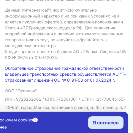
Данный Интернет-сайт носит исключительно
информационный характер и ни при каких условиях не я
вляется публичной офертой, определяемой положениями
Статьи 437 Гражданского кодекса РФ. Для получения
подробной информации о наличии и стоимости указанных
товаров и (или) услуг, пожалуйста, обращайтесь к
менеджерам автоцентра
Кредит предоставляется банком АO «ТБанк».
Лицензия ЦБ
РФ № 2673 от 09.07.2024.
Обязательное страхование гражданской ответственности
владельцев транспортных средств осуществляется АО "Т-
Страхование" лицензии ОС № 0191-03 от 01.07.2024 г.
ООО "Орвалон"
ИНН: 9723262082
/ КПП: 772301001
/ ОГРН: 1257700451557
109651, город Москва, Батайский проезд, д. 35, помещ. 3/2
Политика в отношении обработки персональных данных
ользуем cookies
Я согласен
Согласие на рекламную рассылку
нее
Правовая информация