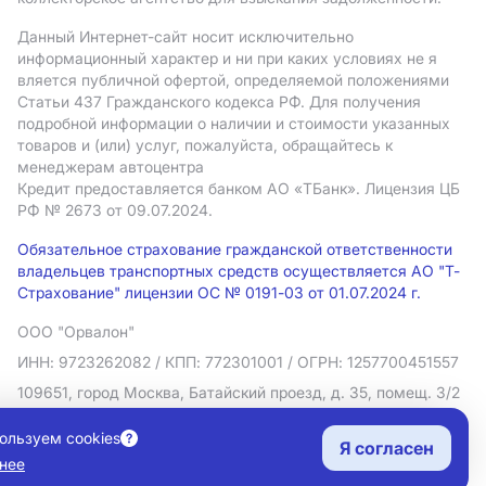
Данный Интернет-сайт носит исключительно
информационный характер и ни при каких условиях не я
вляется публичной офертой, определяемой положениями
Статьи 437 Гражданского кодекса РФ. Для получения
подробной информации о наличии и стоимости указанных
товаров и (или) услуг, пожалуйста, обращайтесь к
менеджерам автоцентра
Кредит предоставляется банком АO «ТБанк».
Лицензия ЦБ
РФ № 2673 от 09.07.2024.
Обязательное страхование гражданской ответственности
владельцев транспортных средств осуществляется АО "Т-
Страхование" лицензии ОС № 0191-03 от 01.07.2024 г.
ООО "Орвалон"
ИНН: 9723262082
/ КПП: 772301001
/ ОГРН: 1257700451557
109651, город Москва, Батайский проезд, д. 35, помещ. 3/2
Политика в отношении обработки персональных данных
ользуем cookies
Я согласен
Согласие на рекламную рассылку
нее
Правовая информация