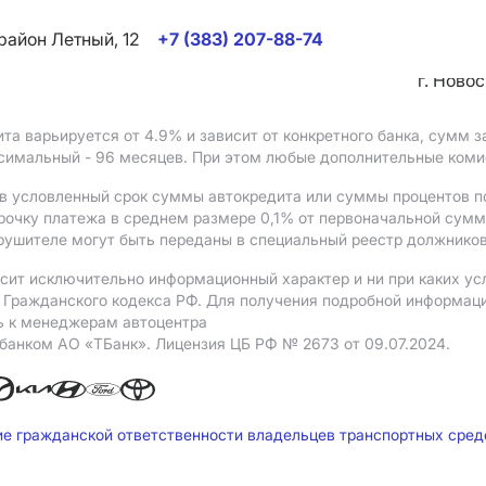
район Летный, 12
+7 (383) 207-88-74
г. Ново
ита варьируется от 4.9%
и зависит от конкретного банка, сумм
ксимальный - 96 месяцев. При этом любые дополнительные ком
в условленный срок суммы автокредита или суммы процентов по
рочку платежа в среднем размере 0,1% от первоначальной сум
рушителе могут быть переданы в специальный реестр должников
сит исключительно информационный характер и ни при каких ус
Гражданского кодекса РФ. Для получения подробной информации 
ь к менеджерам автоцентра
 банком АO «ТБанк».
Лицензия ЦБ РФ № 2673 от 09.07.2024.
ие гражданской ответственности владельцев транспортных сре