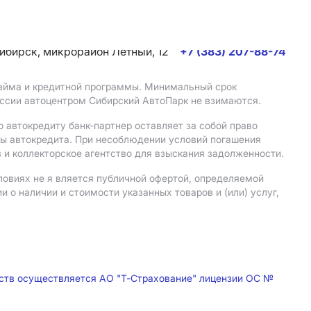
сибирск, микрорайон Летный, 12
+7 (383) 207-88-74
 займа и кредитной программы. Минимальный срок
иссии автоцентром Сибирский АвтоПарк не взимаются.
 автокредиту банк-партнер оставляет за собой право
мы автокредита. При несоблюдении условий погашения
 и коллекторское агентство для взыскания задолженности.
ловиях не я вляется публичной офертой, определяемой
о наличии и стоимости указанных товаров и (или) услуг,
дств осуществляется АО "Т-Страхование" лицензии ОС №