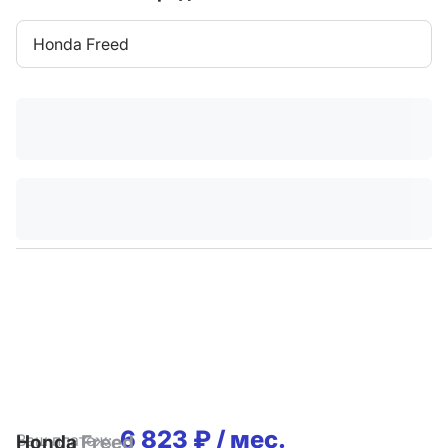
Honda Freed
6 823 ₽ / мес.
Ваш платеж:
Honda
Freed