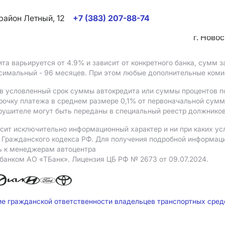
район Летный, 12
+7 (383) 207-88-74
г. Ново
ита варьируется от 4.9%
и зависит от конкретного банка, сумм
ксимальный - 96 месяцев. При этом любые дополнительные ком
в условленный срок суммы автокредита или суммы процентов по
рочку платежа в среднем размере 0,1% от первоначальной сум
рушителе могут быть переданы в специальный реестр должников
сит исключительно информационный характер и ни при каких ус
Гражданского кодекса РФ. Для получения подробной информации 
ь к менеджерам автоцентра
 банком АO «ТБанк».
Лицензия ЦБ РФ № 2673 от 09.07.2024.
ие гражданской ответственности владельцев транспортных сре