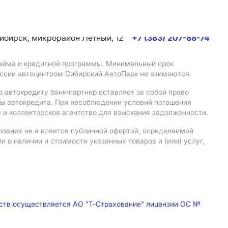
сибирск, микрорайон Летный, 12
+7 (383) 207-88-74
 займа и кредитной программы. Минимальный срок
иссии автоцентром Сибирский АвтоПарк не взимаются.
 автокредиту банк-партнер оставляет за собой право
мы автокредита. При несоблюдении условий погашения
 и коллекторское агентство для взыскания задолженности.
ловиях не я вляется публичной офертой, определяемой
о наличии и стоимости указанных товаров и (или) услуг,
дств осуществляется АО "Т-Страхование" лицензии ОС №