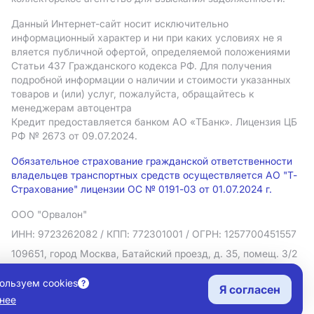
Данный Интернет-сайт носит исключительно
информационный характер и ни при каких условиях не я
вляется публичной офертой, определяемой положениями
Статьи 437 Гражданского кодекса РФ. Для получения
подробной информации о наличии и стоимости указанных
товаров и (или) услуг, пожалуйста, обращайтесь к
менеджерам автоцентра
Кредит предоставляется банком АO «ТБанк».
Лицензия ЦБ
РФ № 2673 от 09.07.2024.
Обязательное страхование гражданской ответственности
владельцев транспортных средств осуществляется АО "Т-
Страхование" лицензии ОС № 0191-03 от 01.07.2024 г.
ООО "Орвалон"
ИНН: 9723262082
/ КПП: 772301001
/ ОГРН: 1257700451557
109651, город Москва, Батайский проезд, д. 35, помещ. 3/2
Политика в отношении обработки персональных данных
ользуем cookies
Я согласен
Согласие на рекламную рассылку
нее
Правовая информация