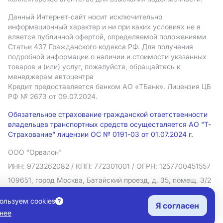
Данный Интернет-сайт носит исключительно
информационный характер и ни при каких условиях не я
вляется публичной офертой, определяемой положениями
Статьи 437 Гражданского кодекса РФ. Для получения
подробной информации о наличии и стоимости указанных
товаров и (или) услуг, пожалуйста, обращайтесь к
менеджерам автоцентра
Кредит предоставляется банком АO «ТБанк».
Лицензия ЦБ
РФ № 2673 от 09.07.2024.
Обязательное страхование гражданской ответственности
владельцев транспортных средств осуществляется АО "Т-
Страхование" лицензии ОС № 0191-03 от 01.07.2024 г.
ООО "Орвалон"
ИНН: 9723262082
/ КПП: 772301001
/ ОГРН: 1257700451557
109651, город Москва, Батайский проезд, д. 35, помещ. 3/2
Политика в отношении обработки персональных данных
ользуем cookies
Я согласен
Согласие на рекламную рассылку
нее
Правовая информация