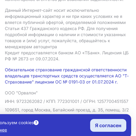
Данный Интернет-сайт носит исключительно
информационный характер и ни при каких условиях не я
вляется публичной офертой, определяемой положениями
Статьи 437 Гражданского кодекса РФ. Для получения
подробной информации о наличии и стоимости указанных
товаров и (или) услуг, пожалуйста, обращайтесь к
менеджерам автоцентра
Кредит предоставляется банком АO «ТБанк».
Лицензия ЦБ
РФ № 2673 от 09.07.2024.
Обязательное страхование гражданской ответственности
владельцев транспортных средств осуществляется АО "Т-
Страхование" лицензии ОС № 0191-03 от 01.07.2024 г.
ООО "Орвалон"
ИНН: 9723262082
/ КПП: 772301001
/ ОГРН: 1257700451557
109651, город Москва, Батайский проезд, д. 35, помещ. 3/2
Политика в отношении обработки персональных данных
ользуем cookies
Я согласен
Согласие на рекламную рассылку
нее
Правовая информация