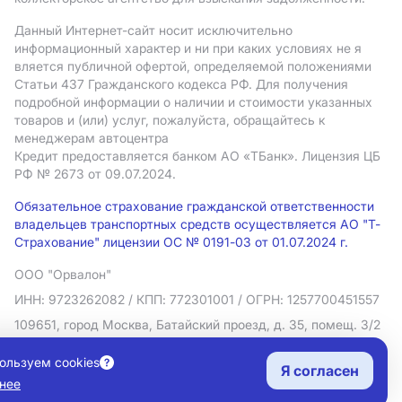
Данный Интернет-сайт носит исключительно
информационный характер и ни при каких условиях не я
вляется публичной офертой, определяемой положениями
Статьи 437 Гражданского кодекса РФ. Для получения
подробной информации о наличии и стоимости указанных
товаров и (или) услуг, пожалуйста, обращайтесь к
менеджерам автоцентра
Кредит предоставляется банком АO «ТБанк».
Лицензия ЦБ
РФ № 2673 от 09.07.2024.
Обязательное страхование гражданской ответственности
владельцев транспортных средств осуществляется АО "Т-
Страхование" лицензии ОС № 0191-03 от 01.07.2024 г.
ООО "Орвалон"
ИНН: 9723262082
/ КПП: 772301001
/ ОГРН: 1257700451557
109651, город Москва, Батайский проезд, д. 35, помещ. 3/2
Политика в отношении обработки персональных данных
ользуем cookies
Я согласен
Согласие на рекламную рассылку
нее
Правовая информация