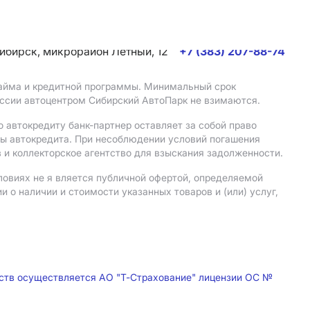
сибирск, микрорайон Летный, 12
+7 (383) 207-88-74
 займа и кредитной программы. Минимальный срок
иссии автоцентром Сибирский АвтоПарк не взимаются.
 автокредиту банк-партнер оставляет за собой право
мы автокредита. При несоблюдении условий погашения
 и коллекторское агентство для взыскания задолженности.
ловиях не я вляется публичной офертой, определяемой
о наличии и стоимости указанных товаров и (или) услуг,
дств осуществляется АО "Т-Страхование" лицензии ОС №