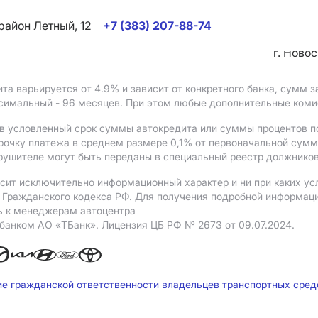
район Летный, 12
+7 (383) 207-88-74
г. Ново
ита варьируется от 4.9%
и зависит от конкретного банка, сумм
ксимальный - 96 месяцев. При этом любые дополнительные ком
в условленный срок суммы автокредита или суммы процентов по
рочку платежа в среднем размере 0,1% от первоначальной сум
рушителе могут быть переданы в специальный реестр должников
сит исключительно информационный характер и ни при каких ус
Гражданского кодекса РФ. Для получения подробной информации 
ь к менеджерам автоцентра
 банком АO «ТБанк».
Лицензия ЦБ РФ № 2673 от 09.07.2024.
ие гражданской ответственности владельцев транспортных сре