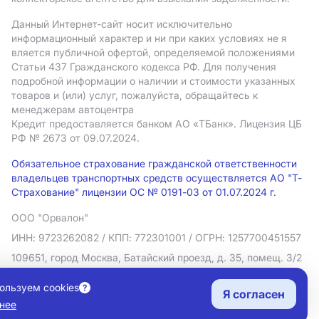
Данный Интернет-сайт носит исключительно
информационный характер и ни при каких условиях не я
вляется публичной офертой, определяемой положениями
Статьи 437 Гражданского кодекса РФ. Для получения
подробной информации о наличии и стоимости указанных
товаров и (или) услуг, пожалуйста, обращайтесь к
менеджерам автоцентра
Кредит предоставляется банком АO «ТБанк».
Лицензия ЦБ
РФ № 2673 от 09.07.2024.
Обязательное страхование гражданской ответственности
владельцев транспортных средств осуществляется АО "Т-
Страхование" лицензии ОС № 0191-03 от 01.07.2024 г.
ООО "Орвалон"
ИНН: 9723262082
/ КПП: 772301001
/ ОГРН: 1257700451557
109651, город Москва, Батайский проезд, д. 35, помещ. 3/2
Политика в отношении обработки персональных данных
ользуем cookies
Я согласен
Согласие на рекламную рассылку
нее
Правовая информация