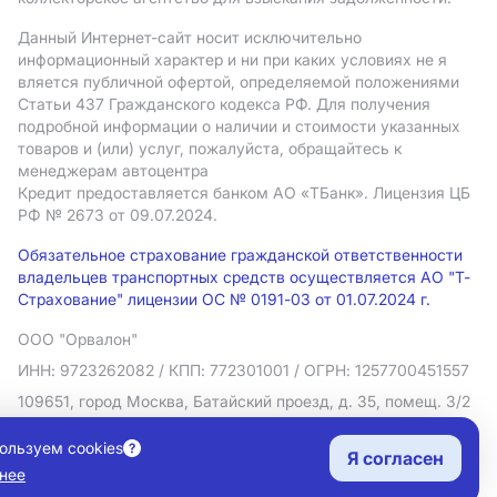
Данный Интернет-сайт носит исключительно
информационный характер и ни при каких условиях не я
вляется публичной офертой, определяемой положениями
Статьи 437 Гражданского кодекса РФ. Для получения
подробной информации о наличии и стоимости указанных
товаров и (или) услуг, пожалуйста, обращайтесь к
менеджерам автоцентра
Кредит предоставляется банком АO «ТБанк».
Лицензия ЦБ
РФ № 2673 от 09.07.2024.
Обязательное страхование гражданской ответственности
владельцев транспортных средств осуществляется АО "Т-
Страхование" лицензии ОС № 0191-03 от 01.07.2024 г.
ООО "Орвалон"
ИНН: 9723262082
/ КПП: 772301001
/ ОГРН: 1257700451557
109651, город Москва, Батайский проезд, д. 35, помещ. 3/2
Политика в отношении обработки персональных данных
ользуем cookies
Я согласен
Согласие на рекламную рассылку
нее
Правовая информация