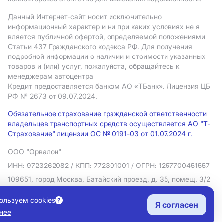
Данный Интернет-сайт носит исключительно
информационный характер и ни при каких условиях не я
вляется публичной офертой, определяемой положениями
Статьи 437 Гражданского кодекса РФ. Для получения
подробной информации о наличии и стоимости указанных
товаров и (или) услуг, пожалуйста, обращайтесь к
менеджерам автоцентра
Кредит предоставляется банком АO «ТБанк».
Лицензия ЦБ
РФ № 2673 от 09.07.2024.
Обязательное страхование гражданской ответственности
владельцев транспортных средств осуществляется АО "Т-
Страхование" лицензии ОС № 0191-03 от 01.07.2024 г.
ООО "Орвалон"
ИНН: 9723262082
/ КПП: 772301001
/ ОГРН: 1257700451557
109651, город Москва, Батайский проезд, д. 35, помещ. 3/2
Политика в отношении обработки персональных данных
ользуем cookies
Я согласен
Согласие на рекламную рассылку
нее
Правовая информация