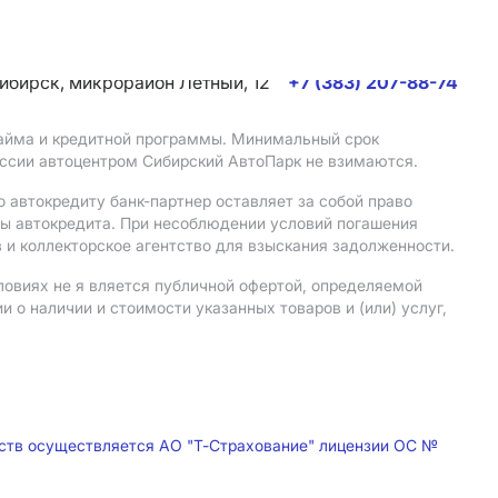
сибирск, микрорайон Летный, 12
+7 (383) 207-88-74
 займа и кредитной программы. Минимальный срок
иссии автоцентром Сибирский АвтоПарк не взимаются.
 автокредиту банк-партнер оставляет за собой право
мы автокредита. При несоблюдении условий погашения
 и коллекторское агентство для взыскания задолженности.
ловиях не я вляется публичной офертой, определяемой
о наличии и стоимости указанных товаров и (или) услуг,
дств осуществляется АО "Т-Страхование" лицензии ОС №