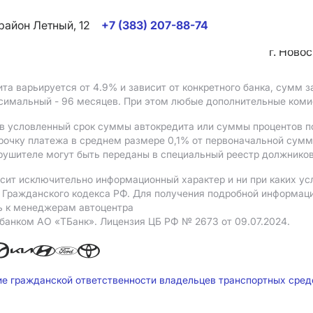
район Летный, 12
+7 (383) 207-88-74
г. Ново
ита варьируется от 4.9%
и зависит от конкретного банка, сумм
ксимальный - 96 месяцев. При этом любые дополнительные ком
в условленный срок суммы автокредита или суммы процентов по
рочку платежа в среднем размере 0,1% от первоначальной сум
рушителе могут быть переданы в специальный реестр должников
сит исключительно информационный характер и ни при каких ус
Гражданского кодекса РФ. Для получения подробной информации 
ь к менеджерам автоцентра
 банком АO «ТБанк».
Лицензия ЦБ РФ № 2673 от 09.07.2024.
ие гражданской ответственности владельцев транспортных сре